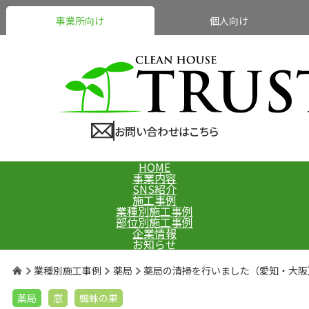
事業所向け
個人向け
お問い合わせはこちら
HOME
事業内容
SNS紹介
施工事例
業種別施工事例
部位別施工事例
企業情報
お知らせ
業種別施工事例
薬局
薬局の清掃を行いました（愛知・大阪
薬局
窓
蜘蛛の巣