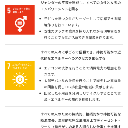
ジェンダーの平等を達成し、すべての女性と女児の
エンパワーメントを図る
子どもを持つ女性がリーダーとして活躍できる環
境作りを行っています。
女性スタッフの意見を採り入れながら現場管理を
行うことで女性が活躍できる環境を作ります。
すべての人々に手ごろで信頼でき、持続可能かつ近
代的なエネルギーへのアクセスを確保する
エアコンの洗浄を行うことで消費電力の増加を防
ぎます。
太陽光パネルの洗浄を行うことで減少した蓄電量
の回復を促しCO2排出量の削減に貢献します。
回収した不用品を分別しリサイクルすることで資
源・エネルギーの節約を推進します。
すべての人のための持続的、包摂的かつ持続可能な
経済成長、生産的な完全雇用およびディーセント・
ワーク（働きがいのある人間らしい仕事）を推進す