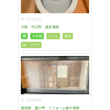
23/02/24
大阪 守口市 退去清掃
寮
その他
トイレ
風呂
床、フロア
23/02/24
愛知県 豊川市 リフォーム後の清掃