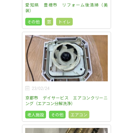
愛知県 豊橋市 リフォーム後清掃（美
装）
その他
窓
トイレ
23/02/24
京都市 デイサービス エアコンクリーニ
ング（エアコン分解洗浄）
老人施設
その他
エアコン