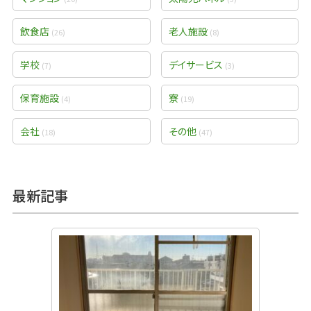
飲食店
老人施設
(26)
(8)
学校
デイサービス
(7)
(3)
保育施設
寮
(4)
(19)
会社
その他
(18)
(47)
最新記事