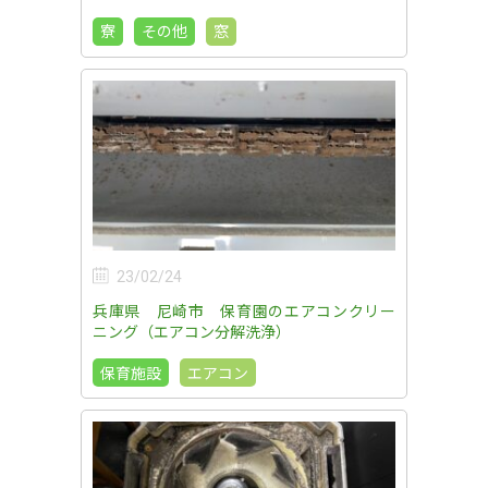
寮
その他
窓
23/02/24
兵庫県 尼崎市 保育園のエアコンクリー
ニング（エアコン分解洗浄）
保育施設
エアコン