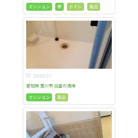
マンション
寮
トイレ
風呂
22/05/27
愛知県 豊川市 浴室の清掃
マンション
風呂