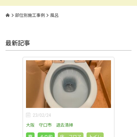
部位別施工事例
風呂
最新記事
23/02/24
大阪 守口市 退去清掃
寮
その他
床、フロア
トイレ