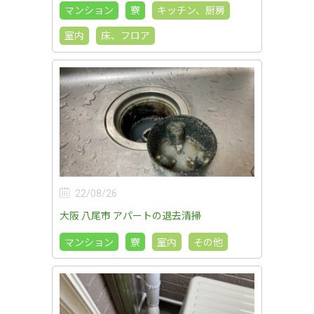
マンション
寮
キッチン、厨房
室内
床、フロア
22/08/26
大阪 八尾市 アパートの退去清掃
マンション
寮
室内
その他