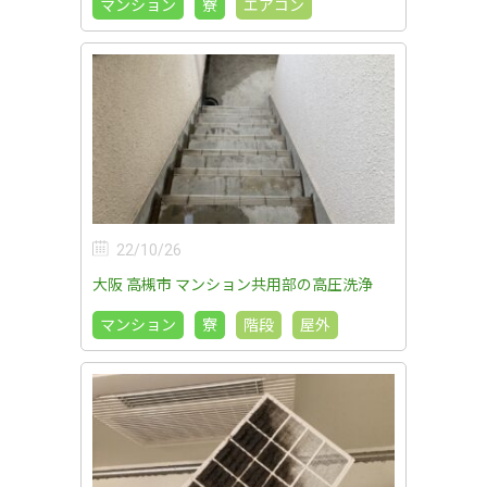
マンション
寮
エアコン
22/10/26
大阪 高槻市 マンション共用部の高圧洗浄
マンション
寮
階段
屋外