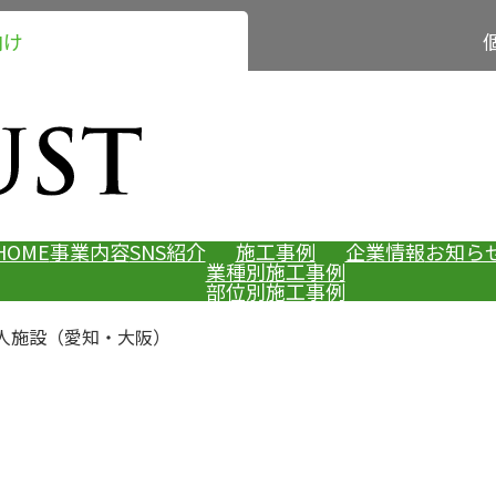
向け
HOME
事業内容
SNS紹介
施工事例
企業情報
お知ら
業種別施工事例
部位別施工事例
人施設（愛知・大阪）