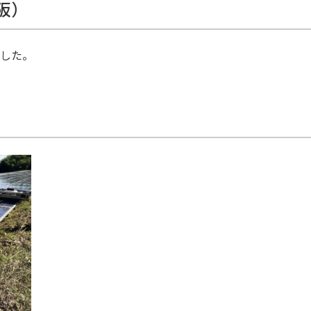
阪）
した。