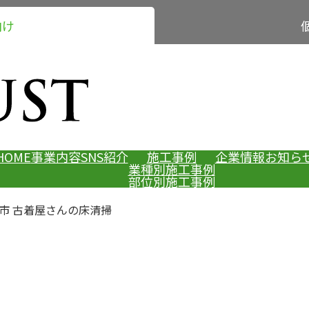
向け
HOME
事業内容
SNS紹介
施工事例
企業情報
お知ら
業種別施工事例
部位別施工事例
堺市 古着屋さんの床清掃