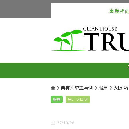
事業所
業種別施工事例
服屋
大阪 
服屋
床、フロア
22/10/26