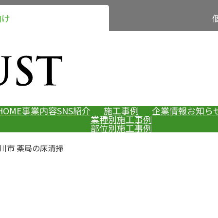
向け
HOME
事業内容
SNS紹介
施工事例
企業情報
お知ら
業種別施工事例
部位別施工事例
豊川市 薬局の床清掃