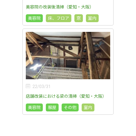
美容院の改装後清掃（愛知・大阪）
美容院
床、フロア
窓
室内
22/03/31
店舗改装における梁の清掃（愛知・大阪）
美容院
服屋
その他
室内