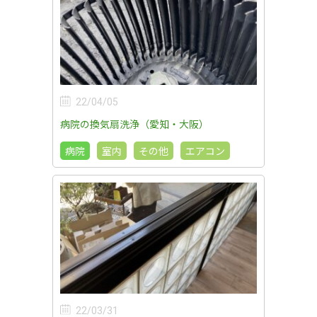
22/04/05
病院の換気扇洗浄（愛知・大阪）
病院
室内
その他
エアコン
22/03/31