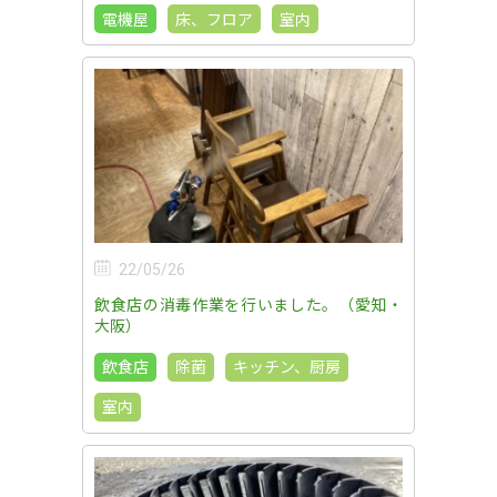
電機屋
床、フロア
室内
22/05/26
飲食店の消毒作業を行いました。（愛知・
大阪）
飲食店
除菌
キッチン、厨房
室内